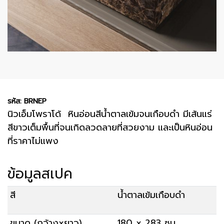
รหัส: BRNEP
นิวเอ็มโพราโด้ หินอ่อนสีน้ำตาลเข้มจนเกือบดำ มีเส้นแร่
สีขาวเต็มพื้นที่จนเกิดลวดลายที่สวยงาม และเป็นหินอ่อน
ที่ราคาไม่แพง
ข้อมูลสเปค
สี
น้ำตาลเข้มเกือบดำ
ขนาด (กว้างxยาว)
180 x 283 ซม.