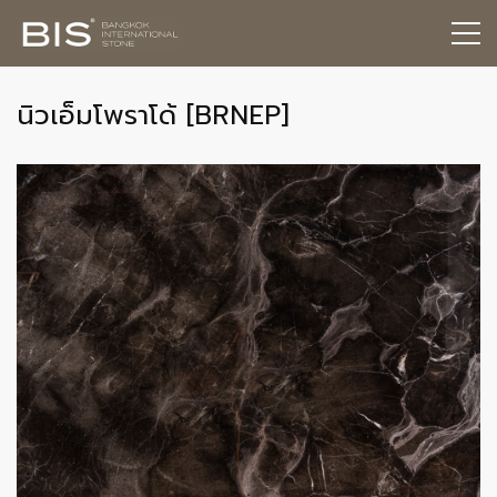
นิวเอ็มโพราโด้ [BRNEP]