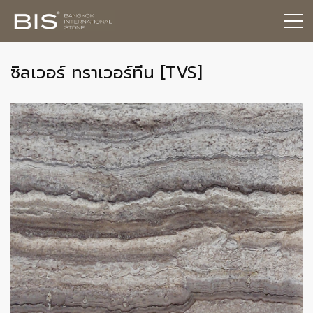
ซิลเวอร์ ทราเวอร์ทีน [TVS]