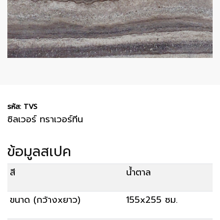
รหัส: TVS
ซิลเวอร์ ทราเวอร์ทีน
ข้อมูลสเปค
สี
น้ำตาล
ขนาด (กว้างxยาว)
155x255 ซม.