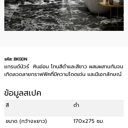
รหัส: BKGDN
แกรนด์นัวร์ หินอ่อน โทนสีดำและสีขาว ผสมผสานกันจน
เกิดลวดลายกราฟฟิคที่มีความโดดเด่น และมีเอกลักษณ์
ข้อมูลสเปค
สี
ดำ
ขนาด (กว้างxยาว)
170x275 ซม.