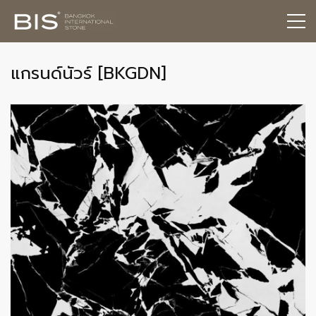
แกรนด์นัวร์ [BKGDN]