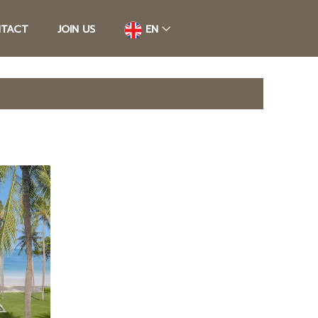
TACT
JOIN US
EN